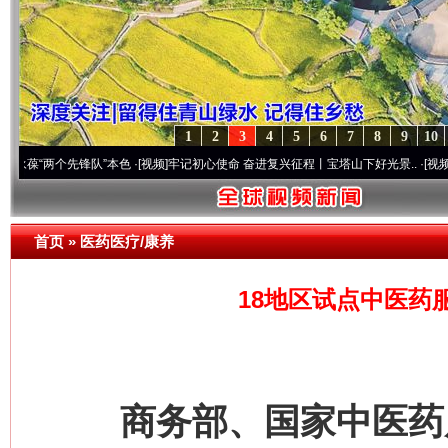
1
2
3
4
5
6
7
8
9
10
两个先锋队”本色
·[视频]
牢记初心使命 奋进复兴征程丨宝塔山下好光景..
·[视频]
因党而生
首页
»
医药医疗/康养
18地区试点中医药
商务部、国家中医药局