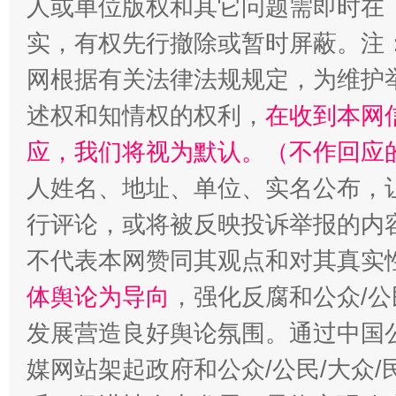
人或单位版权和其它问题需即时在
漫山遍野的桃花与雪山、麦地、白藏房
除了
实，有权先行撤除或暂时屏蔽。注
网根据有关法律法规规定，为维护
述权和知情权的权利，
在收到本网
应，我们将视为默认。（不作回应
人姓名、地址、单位、实名公布，让
行评论，或将被反映投诉举报的内
招工难、用工荒背后
不代表本网赞同其观点和对其真实
体舆论为导向
，强化反腐和公众/公
发展营造良好舆论氛围。通过中国公
媒网站架起政府和公众/公民/大众