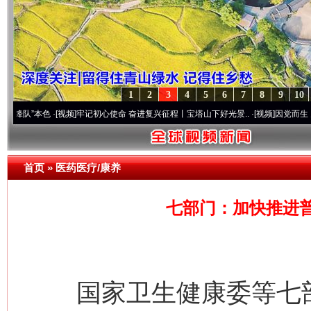
1
2
3
4
5
6
7
8
9
10
本色
·[视频]
牢记初心使命 奋进复兴征程丨宝塔山下好光景..
·[视频]
因党而生 为党而战—
首页
»
医药医疗/康养
七部门：加快推进
国家卫生健康委等七部